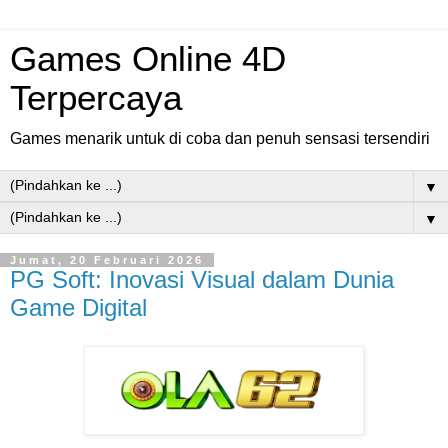
Games Online 4D
Terpercaya
Games menarik untuk di coba dan penuh sensasi tersendiri
▼
▼
Jumat, 20 Februari 2026
PG Soft: Inovasi Visual dalam Dunia
Game Digital