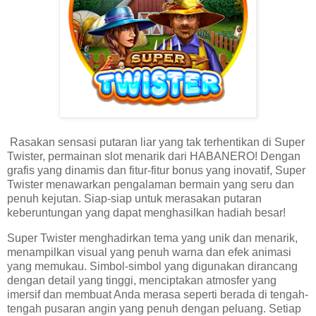
Rasakan sensasi putaran liar yang tak terhentikan di Super
Twister, permainan slot menarik dari HABANERO! Dengan
grafis yang dinamis dan fitur-fitur bonus yang inovatif, Super
Twister menawarkan pengalaman bermain yang seru dan
penuh kejutan. Siap-siap untuk merasakan putaran
keberuntungan yang dapat menghasilkan hadiah besar!
Super Twister menghadirkan tema yang unik dan menarik,
menampilkan visual yang penuh warna dan efek animasi
yang memukau. Simbol-simbol yang digunakan dirancang
dengan detail yang tinggi, menciptakan atmosfer yang
imersif dan membuat Anda merasa seperti berada di tengah-
tengah pusaran angin yang penuh dengan peluang. Setiap