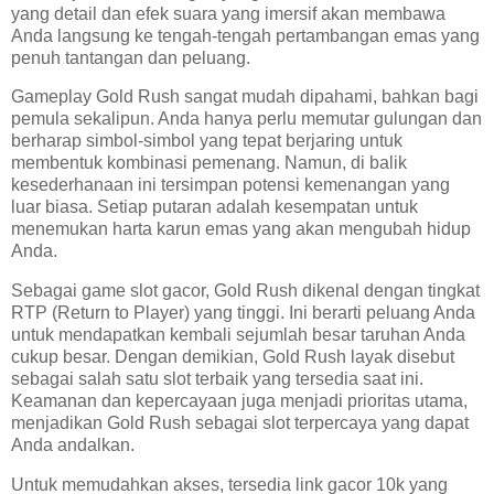
yang detail dan efek suara yang imersif akan membawa
Anda langsung ke tengah-tengah pertambangan emas yang
penuh tantangan dan peluang.
Gameplay Gold Rush sangat mudah dipahami, bahkan bagi
pemula sekalipun. Anda hanya perlu memutar gulungan dan
berharap simbol-simbol yang tepat berjaring untuk
membentuk kombinasi pemenang. Namun, di balik
kesederhanaan ini tersimpan potensi kemenangan yang
luar biasa. Setiap putaran adalah kesempatan untuk
menemukan harta karun emas yang akan mengubah hidup
Anda.
Sebagai game slot gacor, Gold Rush dikenal dengan tingkat
RTP (Return to Player) yang tinggi. Ini berarti peluang Anda
untuk mendapatkan kembali sejumlah besar taruhan Anda
cukup besar. Dengan demikian, Gold Rush layak disebut
sebagai salah satu slot terbaik yang tersedia saat ini.
Keamanan dan kepercayaan juga menjadi prioritas utama,
menjadikan Gold Rush sebagai slot terpercaya yang dapat
Anda andalkan.
Untuk memudahkan akses, tersedia link gacor 10k yang