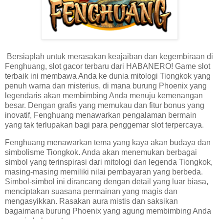
Bersiaplah untuk merasakan keajaiban dan kegembiraan di
Fenghuang, slot gacor terbaru dari HABANERO! Game slot
terbaik ini membawa Anda ke dunia mitologi Tiongkok yang
penuh warna dan misterius, di mana burung Phoenix yang
legendaris akan membimbing Anda menuju kemenangan
besar. Dengan grafis yang memukau dan fitur bonus yang
inovatif, Fenghuang menawarkan pengalaman bermain
yang tak terlupakan bagi para penggemar slot terpercaya.
Fenghuang menawarkan tema yang kaya akan budaya dan
simbolisme Tiongkok. Anda akan menemukan berbagai
simbol yang terinspirasi dari mitologi dan legenda Tiongkok,
masing-masing memiliki nilai pembayaran yang berbeda.
Simbol-simbol ini dirancang dengan detail yang luar biasa,
menciptakan suasana permainan yang magis dan
mengasyikkan. Rasakan aura mistis dan saksikan
bagaimana burung Phoenix yang agung membimbing Anda