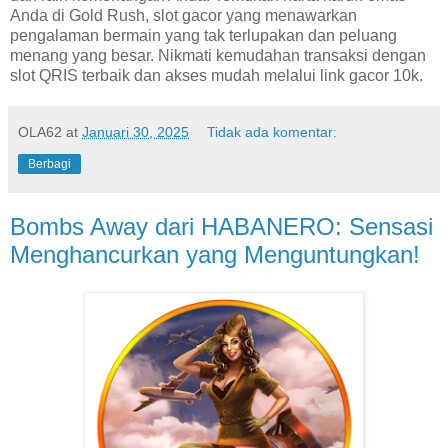
Anda di Gold Rush, slot gacor yang menawarkan
pengalaman bermain yang tak terlupakan dan peluang
menang yang besar. Nikmati kemudahan transaksi dengan
slot QRIS terbaik dan akses mudah melalui link gacor 10k.
OLA62
at
Januari 30, 2025
Tidak ada komentar:
Berbagi
Bombs Away dari HABANERO: Sensasi
Menghancurkan yang Menguntungkan!