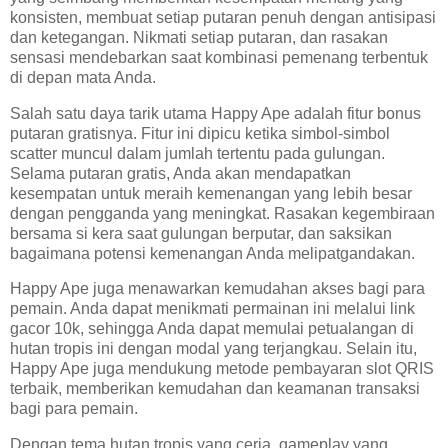
konsisten, membuat setiap putaran penuh dengan antisipasi
dan ketegangan. Nikmati setiap putaran, dan rasakan
sensasi mendebarkan saat kombinasi pemenang terbentuk
di depan mata Anda.
Salah satu daya tarik utama Happy Ape adalah fitur bonus
putaran gratisnya. Fitur ini dipicu ketika simbol-simbol
scatter muncul dalam jumlah tertentu pada gulungan.
Selama putaran gratis, Anda akan mendapatkan
kesempatan untuk meraih kemenangan yang lebih besar
dengan pengganda yang meningkat. Rasakan kegembiraan
bersama si kera saat gulungan berputar, dan saksikan
bagaimana potensi kemenangan Anda melipatgandakan.
Happy Ape juga menawarkan kemudahan akses bagi para
pemain. Anda dapat menikmati permainan ini melalui link
gacor 10k, sehingga Anda dapat memulai petualangan di
hutan tropis ini dengan modal yang terjangkau. Selain itu,
Happy Ape juga mendukung metode pembayaran slot QRIS
terbaik, memberikan kemudahan dan keamanan transaksi
bagi para pemain.
Dengan tema hutan tropis yang ceria, gameplay yang