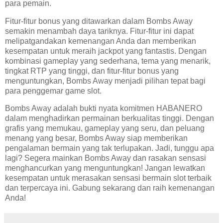
para pemain.
Fitur-fitur bonus yang ditawarkan dalam Bombs Away
semakin menambah daya tariknya. Fitur-fitur ini dapat
melipatgandakan kemenangan Anda dan memberikan
kesempatan untuk meraih jackpot yang fantastis. Dengan
kombinasi gameplay yang sederhana, tema yang menarik,
tingkat RTP yang tinggi, dan fitur-fitur bonus yang
menguntungkan, Bombs Away menjadi pilihan tepat bagi
para penggemar game slot.
Bombs Away adalah bukti nyata komitmen HABANERO
dalam menghadirkan permainan berkualitas tinggi. Dengan
grafis yang memukau, gameplay yang seru, dan peluang
menang yang besar, Bombs Away siap memberikan
pengalaman bermain yang tak terlupakan. Jadi, tunggu apa
lagi? Segera mainkan Bombs Away dan rasakan sensasi
menghancurkan yang menguntungkan! Jangan lewatkan
kesempatan untuk merasakan sensasi bermain slot terbaik
dan terpercaya ini. Gabung sekarang dan raih kemenangan
Anda!