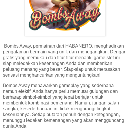
Bombs Away, permainan dari HABANERO, menghadirkan
pengalaman bermain yang unik dan menegangkan. Dengan
grafis yang memukau dan fitur-fitur menarik, game slot ini
siap meledakkan kesenangan Anda dan memberikan
peluang menang yang besar. Siap-siap untuk merasakan
sensasi menghancurkan yang menguntungkan!
Bombs Away menawarkan gameplay yang sederhana
namun efektif. Anda hanya perlu memutar gulungan dan
berharap simbol-simbol yang tepat berjajar untuk
membentuk kombinasi pemenang. Namun, jangan salah
sangka, kesederhanaan ini tidak mengurangi tingkat
keseruannya. Setiap putaran penuh dengan ketegangan,
menunggu ledakan kemenangan yang akan mengguncang
dunia Anda.