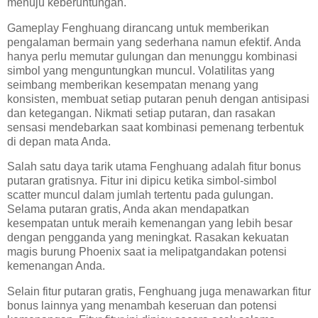
menuju keberuntungan.
Gameplay Fenghuang dirancang untuk memberikan
pengalaman bermain yang sederhana namun efektif. Anda
hanya perlu memutar gulungan dan menunggu kombinasi
simbol yang menguntungkan muncul. Volatilitas yang
seimbang memberikan kesempatan menang yang
konsisten, membuat setiap putaran penuh dengan antisipasi
dan ketegangan. Nikmati setiap putaran, dan rasakan
sensasi mendebarkan saat kombinasi pemenang terbentuk
di depan mata Anda.
Salah satu daya tarik utama Fenghuang adalah fitur bonus
putaran gratisnya. Fitur ini dipicu ketika simbol-simbol
scatter muncul dalam jumlah tertentu pada gulungan.
Selama putaran gratis, Anda akan mendapatkan
kesempatan untuk meraih kemenangan yang lebih besar
dengan pengganda yang meningkat. Rasakan kekuatan
magis burung Phoenix saat ia melipatgandakan potensi
kemenangan Anda.
Selain fitur putaran gratis, Fenghuang juga menawarkan fitur
bonus lainnya yang menambah keseruan dan potensi