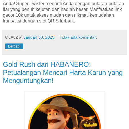
Anda! Super Twister menanti Anda dengan putaran-putaran
liar yang penuh kejutan dan hadiah besar. Manfaatkan link
gacor 10k untuk akses mudah dan nikmati kemudahan
transaksi dengan slot QRIS terbaik.
OLA62
at
Januari 30, 2025
Tidak ada komentar:
Berbagi
Gold Rush dari HABANERO:
Petualangan Mencari Harta Karun yang
Menguntungkan!