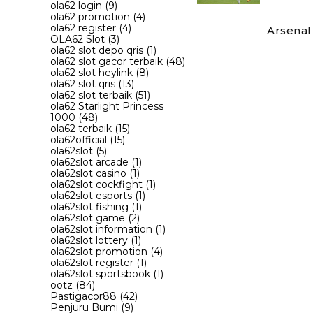
ola62 login
(9)
ola62 promotion
(4)
ola62 register
(4)
Arsenal
OLA62 Slot
(3)
ola62 slot depo qris
(1)
ola62 slot gacor terbaik
(48)
ola62 slot heylink
(8)
ola62 slot qris
(13)
ola62 slot terbaik
(51)
ola62 Starlight Princess
1000
(48)
ola62 terbaik
(15)
ola62official
(15)
ola62slot
(5)
ola62slot arcade
(1)
ola62slot casino
(1)
ola62slot cockfight
(1)
ola62slot esports
(1)
ola62slot fishing
(1)
ola62slot game
(2)
ola62slot information
(1)
ola62slot lottery
(1)
ola62slot promotion
(4)
ola62slot register
(1)
ola62slot sportsbook
(1)
ootz
(84)
Pastigacor88
(42)
Penjuru Bumi
(9)