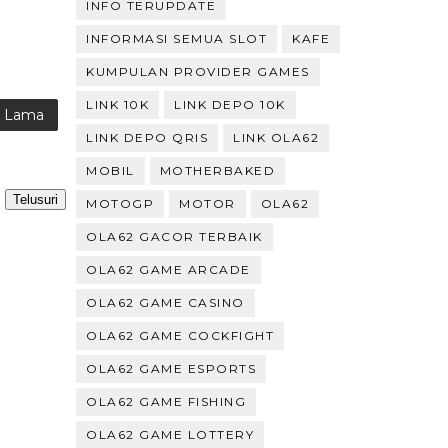
INFO TERUPDATE
INFORMASI SEMUA SLOT
KAFE
KUMPULAN PROVIDER GAMES
LINK 10K
LINK DEPO 10K
g Lama
LINK DEPO QRIS
LINK OLA62
MOBIL
MOTHERBAKED
MOTOGP
MOTOR
OLA62
OLA62 GACOR TERBAIK
OLA62 GAME ARCADE
OLA62 GAME CASINO
OLA62 GAME COCKFIGHT
OLA62 GAME ESPORTS
OLA62 GAME FISHING
OLA62 GAME LOTTERY