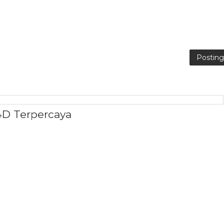
Postin
4D Terpercaya