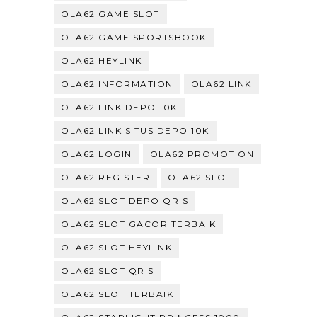
OLA62 GAME SLOT
OLA62 GAME SPORTSBOOK
OLA62 HEYLINK
OLA62 INFORMATION
OLA62 LINK
OLA62 LINK DEPO 10K
OLA62 LINK SITUS DEPO 10K
OLA62 LOGIN
OLA62 PROMOTION
OLA62 REGISTER
OLA62 SLOT
OLA62 SLOT DEPO QRIS
OLA62 SLOT GACOR TERBAIK
OLA62 SLOT HEYLINK
OLA62 SLOT QRIS
OLA62 SLOT TERBAIK