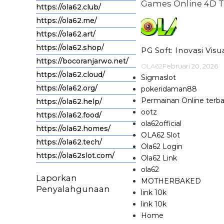
Games Online 4D T
https://ola62.club/
https://ola62.me/
https://ola62.art/
https://ola62.shop/
PG Soft: Inovasi Vis
https://bocoranjarwo.net/
OLA62
Februari 20, 2026
https://ola62.cloud/
Sigmaslot
https://ola62.org/
pokeridaman88
Permainan Online terba
https://ola62.help/
ootz
https://ola62.food/
ola62official
https://ola62.homes/
OLA62 Slot
https://ola62.tech/
Ola62 Login
https://ola62slot.com/
Ola62 Link
ola62
Laporkan
MOTHERBAKED
Penyalahgunaan
link 10k
link 10k
Home