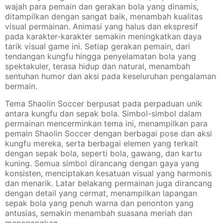
wajah para pemain dan gerakan bola yang dinamis,
ditampilkan dengan sangat baik, menambah kualitas
visual permainan. Animasi yang halus dan ekspresif
pada karakter-karakter semakin meningkatkan daya
tarik visual game ini. Setiap gerakan pemain, dari
tendangan kungfu hingga penyelamatan bola yang
spektakuler, terasa hidup dan natural, menambah
sentuhan humor dan aksi pada keseluruhan pengalaman
bermain.
Tema Shaolin Soccer berpusat pada perpaduan unik
antara kungfu dan sepak bola. Simbol-simbol dalam
permainan mencerminkan tema ini, menampilkan para
pemain Shaolin Soccer dengan berbagai pose dan aksi
kungfu mereka, serta berbagai elemen yang terkait
dengan sepak bola, seperti bola, gawang, dan kartu
kuning. Semua simbol dirancang dengan gaya yang
konsisten, menciptakan kesatuan visual yang harmonis
dan menarik. Latar belakang permainan juga dirancang
dengan detail yang cermat, menampilkan lapangan
sepak bola yang penuh warna dan penonton yang
antusias, semakin menambah suasana meriah dan