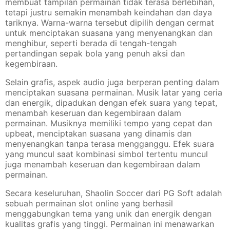
membuat tampilan permainan tidak terasa berlebihan,
tetapi justru semakin menambah keindahan dan daya
tariknya. Warna-warna tersebut dipilih dengan cermat
untuk menciptakan suasana yang menyenangkan dan
menghibur, seperti berada di tengah-tengah
pertandingan sepak bola yang penuh aksi dan
kegembiraan.
Selain grafis, aspek audio juga berperan penting dalam
menciptakan suasana permainan. Musik latar yang ceria
dan energik, dipadukan dengan efek suara yang tepat,
menambah keseruan dan kegembiraan dalam
permainan. Musiknya memiliki tempo yang cepat dan
upbeat, menciptakan suasana yang dinamis dan
menyenangkan tanpa terasa mengganggu. Efek suara
yang muncul saat kombinasi simbol tertentu muncul
juga menambah keseruan dan kegembiraan dalam
permainan.
Secara keseluruhan, Shaolin Soccer dari PG Soft adalah
sebuah permainan slot online yang berhasil
menggabungkan tema yang unik dan energik dengan
kualitas grafis yang tinggi. Permainan ini menawarkan