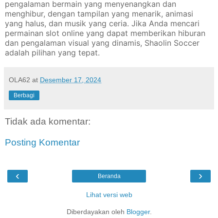
pengalaman bermain yang menyenangkan dan
menghibur, dengan tampilan yang menarik, animasi
yang halus, dan musik yang ceria. Jika Anda mencari
permainan slot online yang dapat memberikan hiburan
dan pengalaman visual yang dinamis, Shaolin Soccer
adalah pilihan yang tepat.
OLA62
at
Desember 17, 2024
Berbagi
Tidak ada komentar:
Posting Komentar
‹
›
Beranda
Lihat versi web
Diberdayakan oleh
Blogger
.