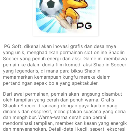
PG Soft, dikenal akan inovasi grafis dan desainnya
yang unik, menghadirkan permainan slot online Shaolin
Soccer yang penuh energi dan aksi. Game ini membawa
pemain ke dalam dunia film komedi aksi Shaolin Soccer
yang legendaris, di mana para biksu Shaolin
memamerkan kemampuan kungfu mereka dalam
pertandingan sepak bola yang spektakuler.
Dari awal permainan, pemain akan langsung disambut
oleh tampilan yang cerah dan penuh warna. Grafis
Shaolin Soccer dirancang dengan gaya kartun yang
dinamis dan ekspresif, menciptakan suasana yang ceria
dan menghibur. Warna-warna cerah dan berani
mendominasi tampilan, memberikan kesan yang energik
dan menyenangkan. Detail-detail kecil, seperti ekspresi