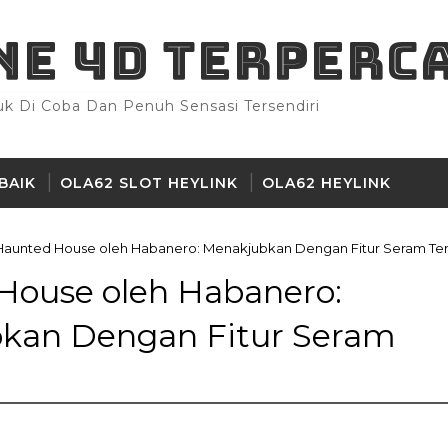
NE 4D TERPERC
k Di Coba Dan Penuh Sensasi Tersendiri
BAIK
OLA62 SLOT HEYLINK
OLA62 HEYLINK
Haunted House oleh Habanero: Menakjubkan Dengan Fitur Seram Te
House oleh Habanero:
kan Dengan Fitur Seram