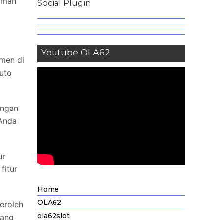
laman
Social Plugin
Youtube OLA62
men di
uto
engan
 Anda
ur
fitur
Home
OLA62
eroleh
ola62slot
yang