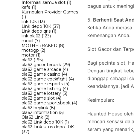
Informasi semua slot
(1)
bagus untuk mening
kafe
(1)
Kumpulan Provider Games
(1)
5.
Berhenti Saat And
link 10k
(13)
Link depo 10K
(37)
Ketika Anda merasa
Link depo qris
(1)
kemenangan Anda.
link ola62
(123)
mobil
(7)
MOTHERBAKED
(8)
Slot Gacor dan Terp
motogp
(2)
motor
(1)
ola62
(195)
Bagi pecinta slot, 
ola62 gacor terbaik
(29)
ola62 game arcade
(4)
Dengan tingkat keber
ola62 game casino
(4)
dianggap sebagai sl
ola62 game cockfight
(4)
ola62 game esports
(4)
keandalannya, jadi 
ola62 game fishing
(4)
ola62 game lottery
(3)
ola62 game slot
(4)
Kesimpulan:
ola62 game sportsbook
(4)
ola62 heylink
(8)
ola62 information
(5)
Haunted House oleh
Ola62 Link
(2)
mencari sensasi dal
ola62 Link depo 10K
(1)
ola62 Link situs depo 10K
seram yang menarik,
(37)