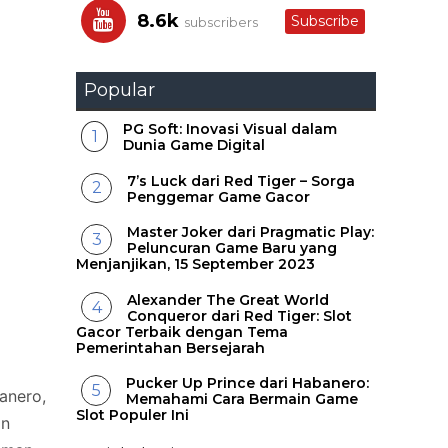
8.6k
Subscribe
subscribers
Popular
PG Soft: Inovasi Visual dalam
Dunia Game Digital
7’s Luck dari Red Tiger – Sorga
Penggemar Game Gacor
Master Joker dari Pragmatic Play:
Peluncuran Game Baru yang
Menjanjikan, 15 September 2023
Alexander The Great World
Conqueror dari Red Tiger: Slot
Gacor Terbaik dengan Tema
Pemerintahan Bersejarah
Pucker Up Prince dari Habanero:
anero,
Memahami Cara Bermain Game
Slot Populer Ini
an