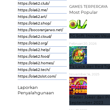
https://ola62.club/
GAMES TERPERCAYA
https://ola62.me/
Most Popular
https://ola62.art/
https://ola62.shop/
https://bocoranjarwo.net/
PG Soft: Inovasi Vis
https://ola62.cloud/
https://ola62.org/
Februari 20, 2026
https://ola62.help/
https://ola62.food/
https://ola62.homes/
7’s Luck dari Red 
https://ola62.tech/
November 14, 2025
https://ola62slot.com/
Laporkan
Penyalahgunaan
Master Joker dari P
September 2023