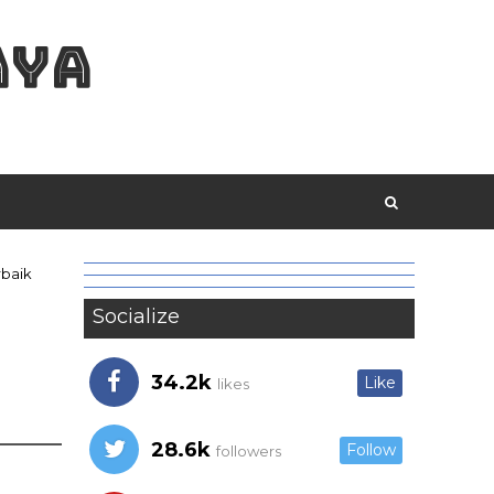
AYA
rbaik
Socialize
34.2k
Like
likes
28.6k
Follow
followers