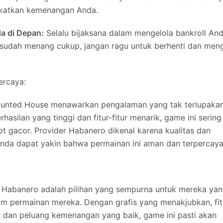
katkan kemenangan Anda.
a di Depan:
Selalu bijaksana dalam mengelola bankroll And
 sudah menang cukup, jangan ragu untuk berhenti dan men
ercaya:
Haunted House menawarkan pengalaman yang tak terlupakan
hasilan yang tinggi dan fitur-fitur menarik, game ini sering
ot gacor. Provider Habanero dikenal karena kualitas dan
Anda dapat yakin bahwa permainan ini aman dan terpercaya
 Habanero adalah pilihan yang sempurna untuk mereka ya
am permainan mereka. Dengan grafis yang menakjubkan, fit
 dan peluang kemenangan yang baik, game ini pasti akan